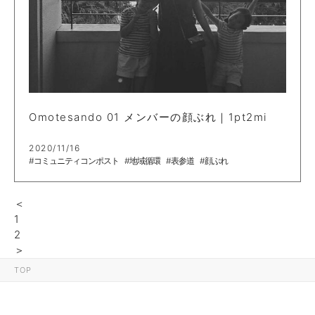
Omotesando 01 メンバーの顔ぶれ｜1pt2mi
2020/11/16
#コミュニティコンポスト
#地域循環
#表参道
#顔ぶれ
＜
1
2
＞
TOP