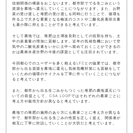
信頼関係の構築をおこないます。都市部ででる生ごみという
資源を農地へ還元していくことにつながります。また、お野
菜の受け渡しと堆肥の受け渡しを同時に行うことで、循環を
作る上で大きな要素となる輸送のコストや二酸化炭素排出量
も最小限に抑えることができると考えています。
そして農地では、堆肥は土壌改良剤としての役割を持ち、土
中の炭素量の増加に貢献します。近年の気候危機において空
気中の二酸化炭素をいかに土中へ留めておくことができるの
かは農林水産分野の今後の課題としても注目されています。
今回都心でのユーザーを多く抱えるLFCとの協業では、都市
部から出る資源を農地に還元し気候危機対策にも貢献をして
いくための循環のサイクルを丁寧に作っていくことにつなが
ると考えています。
また、都市から出る生ごみからつくった堆肥の農地還元につ
いての前提として、CSA LOOPではそれぞれの農家ごとに
考え方や栽培方針が異なると考えています。
農地での堆肥の施用のあり方にも農家ごとに考え方が異なる
中で、都市部から出る生ごみの性質を正しく捉え、関係者が
相互に丁寧に対話していくことが大切だと考えています。