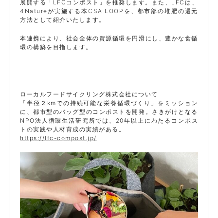
展開する「LFCコンポスト」を推奨します。また、LFCは、
4Natureが実施する本CSA LOOPを、都市部の堆肥の還元
方法として紹介いたします。
本連携により、社会全体の資源循環を円滑にし、豊かな食循
環の構築を目指します。
ローカルフードサイクリング株式会社について
「半径２kmでの持続可能な栄養循環づくり」をミッション
に、都市型のバッグ型のコンポストを開発。さきがけとなる
NPO法人循環生活研究所では、20年以上にわたるコンポス
トの実践や人材育成の実績がある。
https://lfc-compost.jp/