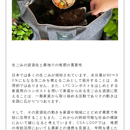
生ごみの資源化と農地での堆肥の重要性
日本では多くの生ごみが焼却されています。水分量が80〜9
0％にもなる生ごみを燃えるごみとして処分することは、合
理的ではありません。また、LFCコンポストをはじめとする
家庭用のコンポストを用いて家庭から出る生ごみを資源に変
えることは、一般家庭から取り組める活動でありその動きは
全国に広がりつつあります。
そして、その資源化の動きを家庭や地域にとどめず農業で有
効に活用することもまた、これからの持続可能な社会の構築
において鍵になると考えています。CSA LOOPでは、堆肥
の有効活用においても農家との連携を見据え、年間を通じた